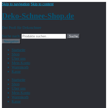
Skip to navigation
Skip to content
Deko-Schnee-Shop.de
Der Profi für Dekoschnee
Suche nach:
Suche
Navigation
Startseite
Shop
Über uns
Mein Konto
Warenkorb
Kasse
Startseite
Shop
Über uns
Mein Konto
Warenkorb
Kasse