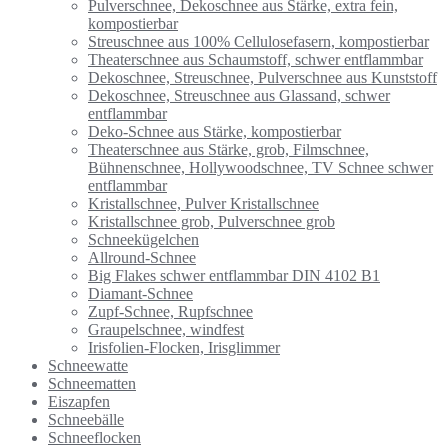
Pulverschnee, Dekoschnee aus Stärke, extra fein,
kompostierbar
Streuschnee aus 100% Cellulosefasern, kompostierbar
Theaterschnee aus Schaumstoff, schwer entflammbar
Dekoschnee, Streuschnee, Pulverschnee aus Kunststoff
Dekoschnee, Streuschnee aus Glassand, schwer
entflammbar
Deko-Schnee aus Stärke, kompostierbar
Theaterschnee aus Stärke, grob, Filmschnee,
Bühnenschnee, Hollywoodschnee, TV Schnee schwer
entflammbar
Kristallschnee, Pulver Kristallschnee
Kristallschnee grob, Pulverschnee grob
Schneekügelchen
Allround-Schnee
Big Flakes schwer entflammbar DIN 4102 B1
Diamant-Schnee
Zupf-Schnee, Rupfschnee
Graupelschnee, windfest
Irisfolien-Flocken, Irisglimmer
Schneewatte
Schneematten
Eiszapfen
Schneebälle
Schneeflocken