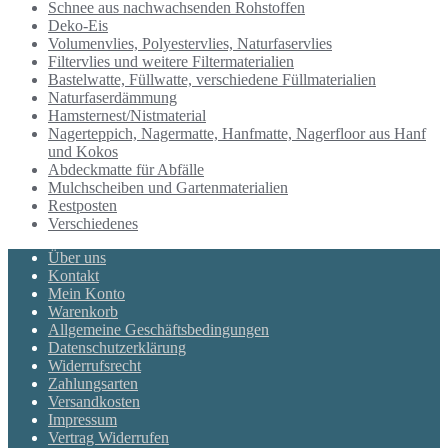
Schnee aus nachwachsenden Rohstoffen
Deko-Eis
Volumenvlies, Polyestervlies, Naturfaservlies
Filtervlies und weitere Filtermaterialien
Bastelwatte, Füllwatte, verschiedene Füllmaterialien
Naturfaserdämmung
Hamsternest/Nistmaterial
Nagerteppich, Nagermatte, Hanfmatte, Nagerfloor aus Hanf
und Kokos
Abdeckmatte für Abfälle
Mulchscheiben und Gartenmaterialien
Restposten
Verschiedenes
Über uns
Kontakt
Mein Konto
Warenkorb
Allgemeine Geschäftsbedingungen
Datenschutzerklärung
Widerrufsrecht
Zahlungsarten
Versandkosten
Impressum
Vertrag Widerrufen