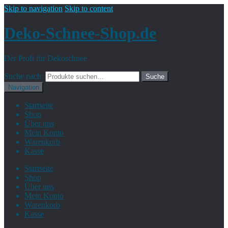
Skip to navigation
Skip to content
Deko-Schnee-Shop.de
Der Profi für Dekoschnee
Suche nach:
Suche
Navigation
Startseite
Shop
Über uns
Mein Konto
Warenkorb
Kasse
Startseite
Shop
Über uns
Mein Konto
Warenkorb
Kasse