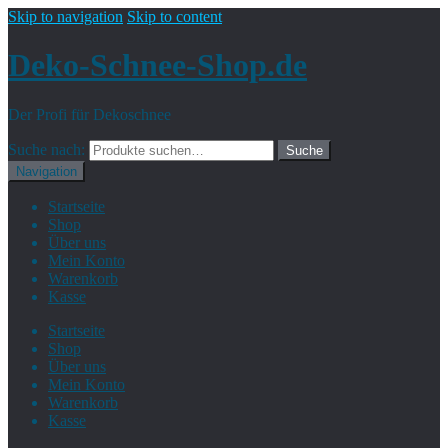
Skip to navigation
Skip to content
Deko-Schnee-Shop.de
Der Profi für Dekoschnee
Suche nach:
Suche
Navigation
Startseite
Shop
Über uns
Mein Konto
Warenkorb
Kasse
Startseite
Shop
Über uns
Mein Konto
Warenkorb
Kasse