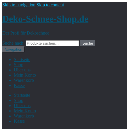
Skip to navigation
Skip to content
Deko-Schnee-Shop.de
Der Profi für Dekoschnee
Suche nach:
Suche
Navigation
Startseite
Shop
Über uns
Mein Konto
Warenkorb
Kasse
Startseite
Shop
Über uns
Mein Konto
Warenkorb
Kasse