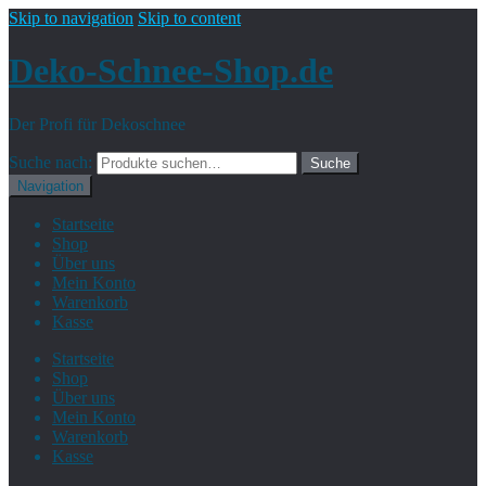
Skip to navigation
Skip to content
Deko-Schnee-Shop.de
Der Profi für Dekoschnee
Suche nach:
Suche
Navigation
Startseite
Shop
Über uns
Mein Konto
Warenkorb
Kasse
Startseite
Shop
Über uns
Mein Konto
Warenkorb
Kasse