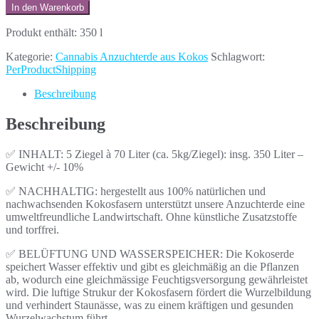
In den Warenkorb
Produkt enthält: 350
l
Kategorie:
Cannabis Anzuchterde aus Kokos
Schlagwort:
PerProductShipping
Beschreibung
Beschreibung
✅ INHALT: 5 Ziegel à 70 Liter (ca. 5kg/Ziegel): insg. 350 Liter –
Gewicht +/- 10%
✅ NACHHALTIG: hergestellt aus 100% natürlichen und
nachwachsenden Kokosfasern unterstützt unsere Anzuchterde eine
umweltfreundliche Landwirtschaft. Ohne künstliche Zusatzstoffe
und torffrei.
✅ BELÜFTUNG UND WASSERSPEICHER: Die Kokoserde
speichert Wasser effektiv und gibt es gleichmäßig an die Pflanzen
ab, wodurch eine gleichmässige Feuchtigsversorgung gewährleistet
wird. Die luftige Strukur der Kokosfasern fördert die Wurzelbildung
und verhindert Staunässe, was zu einem kräftigen und gesunden
Wurzelwachstum führt.