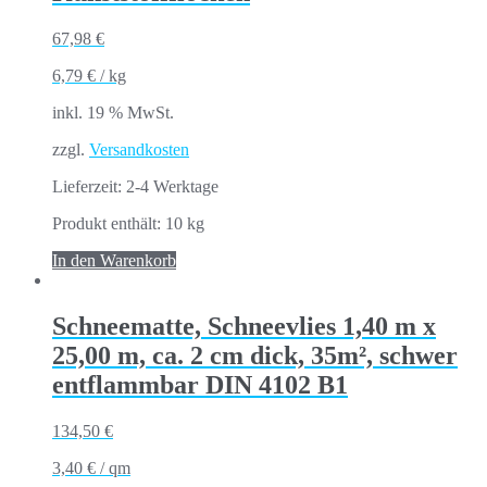
67,98
€
6,79
€
/
kg
inkl. 19 % MwSt.
zzgl.
Versandkosten
Lieferzeit:
2-4 Werktage
Produkt enthält: 10
kg
In den Warenkorb
Schneematte, Schneevlies 1,40 m x
25,00 m, ca. 2 cm dick, 35m², schwer
entflammbar DIN 4102 B1
134,50
€
3,40
€
/
qm