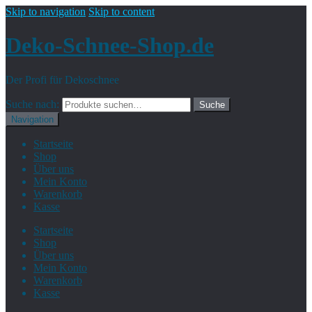
Skip to navigation
Skip to content
Deko-Schnee-Shop.de
Der Profi für Dekoschnee
Suche nach:
Suche
Navigation
Startseite
Shop
Über uns
Mein Konto
Warenkorb
Kasse
Startseite
Shop
Über uns
Mein Konto
Warenkorb
Kasse