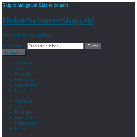
Skip to navigation
Skip to content
Deko-Schnee-Shop.de
Der Profi für Dekoschnee
Suche nach:
Suche
Navigation
Startseite
Shop
Über uns
Mein Konto
Warenkorb
Kasse
Startseite
Shop
Über uns
Mein Konto
Warenkorb
Kasse