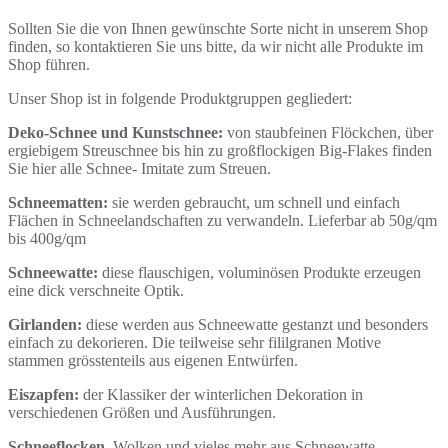
Sollten Sie die von Ihnen gewünschte Sorte nicht in unserem Shop
finden, so kontaktieren Sie uns bitte, da wir nicht alle Produkte im
Shop führen.
Unser Shop ist in folgende Produktgruppen gegliedert:
Deko-Schnee und Kunstschnee:
von staubfeinen Flöckchen, über
ergiebigem Streuschnee bis hin zu großflockigen Big-Flakes finden
Sie hier alle Schnee- Imitate zum Streuen.
Schneematten:
sie werden gebraucht, um schnell und einfach
Flächen in Schneelandschaften zu verwandeln. Lieferbar ab 50g/qm
bis 400g/qm
Schneewatte:
diese flauschigen, voluminösen Produkte erzeugen
eine dick verschneite Optik.
Girlanden:
diese werden aus Schneewatte gestanzt und besonders
einfach zu dekorieren. Die teilweise sehr fililgranen Motive
stammen grösstenteils aus eigenen Entwürfen.
Eiszapfen:
der Klassiker der winterlichen Dekoration in
verschiedenen Größen und Ausführungen.
Schneeflocken
, Wolken und vieles mehr aus Schneewatte.