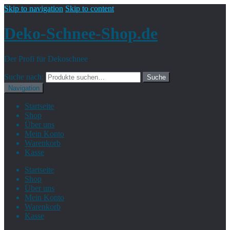
Skip to navigation
Skip to content
Deko-Schnee-Shop.de
Der Profi für Dekoschnee
Suche nach:
Suche
Navigation
Startseite
Shop
Über uns
Mein Konto
Warenkorb
Kasse
Startseite
Shop
Über uns
Mein Konto
Warenkorb
Kasse