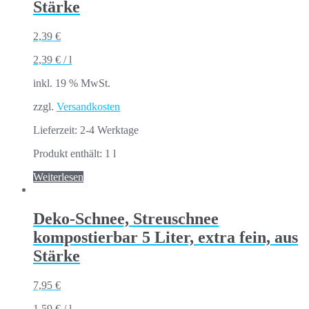
Stärke
2,39
€
2,39
€
/
l
inkl. 19 % MwSt.
zzgl.
Versandkosten
Lieferzeit:
2-4 Werktage
Produkt enthält: 1
l
Weiterlesen
Deko-Schnee, Streuschnee
kompostierbar 5 Liter, extra fein, aus
Stärke
7,95
€
1,59
€
/
l