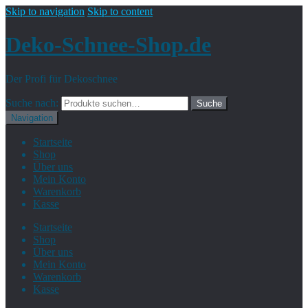
Skip to navigation
Skip to content
Deko-Schnee-Shop.de
Der Profi für Dekoschnee
Suche nach:
Suche
Navigation
Startseite
Shop
Über uns
Mein Konto
Warenkorb
Kasse
Startseite
Shop
Über uns
Mein Konto
Warenkorb
Kasse