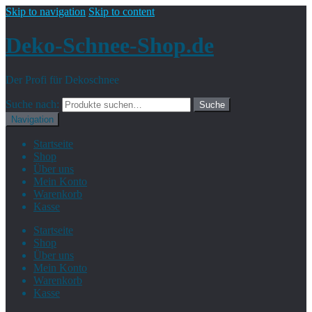
Skip to navigation
Skip to content
Deko-Schnee-Shop.de
Der Profi für Dekoschnee
Suche nach:
Suche
Navigation
Startseite
Shop
Über uns
Mein Konto
Warenkorb
Kasse
Startseite
Shop
Über uns
Mein Konto
Warenkorb
Kasse