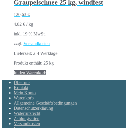
Graupelschnee 25 kg, windfest
120,63
€
4,82
€
/
kg
inkl. 19 % MwSt.
zzgl.
Versandkosten
Lieferzeit:
2-4 Werktage
Produkt enthält: 25
kg
In den Warenkorb
Über uns
Kontakt
Mein Konto
Warenkorb
Allgemeine Geschäftsbedingungen
Datenschutzerklärung
Widerrufsrecht
Zahlungsarten
Versandkosten