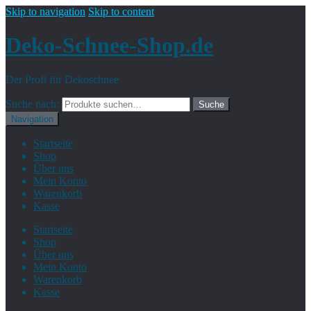
Skip to navigation
Skip to content
Deko-Schnee-Shop.de
Der Profi für Dekoschnee
Suche nach:
Suche
Navigation
Startseite
Shop
Über uns
Mein Konto
Warenkorb
Kasse
Startseite
Shop
Über uns
Mein Konto
Warenkorb
Kasse