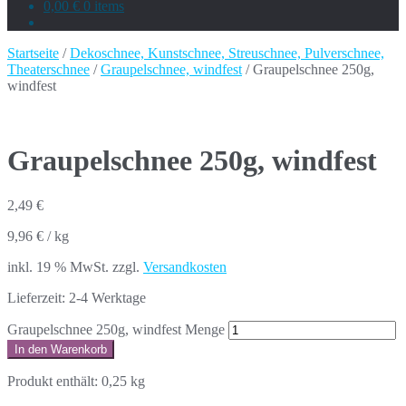
0,00 €
0 items
Startseite
/
Dekoschnee, Kunstschnee, Streuschnee, Pulverschnee,
Theaterschnee
/
Graupelschnee, windfest
/ Graupelschnee 250g,
windfest
Graupelschnee 250g, windfest
2,49
€
9,96
€
/
kg
inkl. 19 % MwSt.
zzgl.
Versandkosten
Lieferzeit:
2-4 Werktage
Graupelschnee 250g, windfest Menge
In den Warenkorb
Produkt enthält: 0,25
kg