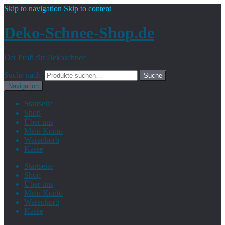
Skip to navigation
Skip to content
Deko-Schnee-Shop.de
Der Profi für Dekoschnee
Suche nach:
Suche
Navigation
Startseite
Shop
Über uns
Mein Konto
Warenkorb
Kasse
Startseite
Shop
Über uns
Mein Konto
Warenkorb
Kasse