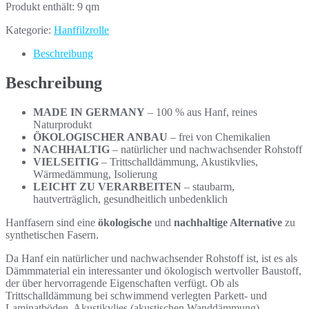
Produkt enthält: 9
qm
Kategorie:
Hanffilzrolle
Beschreibung
Beschreibung
MADE IN GERMANY
– 100 % aus Hanf, reines
Naturprodukt
ÖKOLOGISCHER ANBAU
– frei von Chemikalien
NACHHALTIG
– natürlicher und nachwachsender Rohstoff
VIELSEITIG
– Trittschalldämmung, Akustikvlies,
Wärmedämmung, Isolierung
LEICHT ZU VERARBEITEN
– staubarm,
hautverträglich, gesundheitlich unbedenklich
Hanffasern sind eine
ökologische
und
nachhaltige Alternative
zu
synthetischen Fasern.
Da Hanf ein natürlicher und nachwachsender Rohstoff ist, ist es als
Dämmmaterial ein interessanter und ökologisch wertvoller Baustoff,
der über hervorragende Eigenschaften verfügt. Ob als
Trittschalldämmung bei schwimmend verlegten Parkett- und
Laminatböden, Akustikvlies (akustischen Wanddämmung),