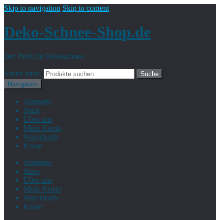
Skip to navigation
Skip to content
Deko-Schnee-Shop.de
Der Profi für Dekoschnee
Suche nach:
Suche
Navigation
Startseite
Shop
Über uns
Mein Konto
Warenkorb
Kasse
Startseite
Shop
Über uns
Mein Konto
Warenkorb
Kasse