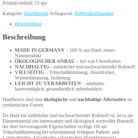
Produkt enthält: 15
qm
Kategorie:
Hanffilzrolle
Schlagwort:
PerProductShipping
Beschreibung
Beschreibung
MADE IN GERMANY
– 100 % aus Hanf, reines
Naturprodukt
ÖKOLOGISCHER ANBAU
– frei von Chemikalien
NACHHALTIG
– natürlicher und nachwachsender Rohstoff
VIELSEITIG
– Trittschalldämmung, Akustikvlies,
Wärmedämmung, Isolierung
LEICHT ZU VERARBEITEN
– staubarm,
hautverträglich, gesundheitlich unbedenklich
Hanffasern sind eine
ökologische
und
nachhaltige Alternative
zu
synthetischen Fasern.
Da Hanf ein natürlicher und nachwachsender Rohstoff ist, ist es als
Dämmmaterial ein interessanter und ökologisch wertvoller Baustoff,
der über hervorragende Eigenschaften verfügt. Ob als
Trittschalldämmung bei schwimmend verlegten Parkett- und
Laminatböden, Akustikvlies (akustischen Wanddämmung),