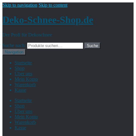
Skip to navigation
Skip to content
Deko-Schnee-Shop.de
Der Profi für Dekoschnee
Suche nach:
Suche
Navigation
Startseite
Shop
Über uns
Mein Konto
Warenkorb
Kasse
Startseite
Shop
Über uns
Mein Konto
Warenkorb
Kasse