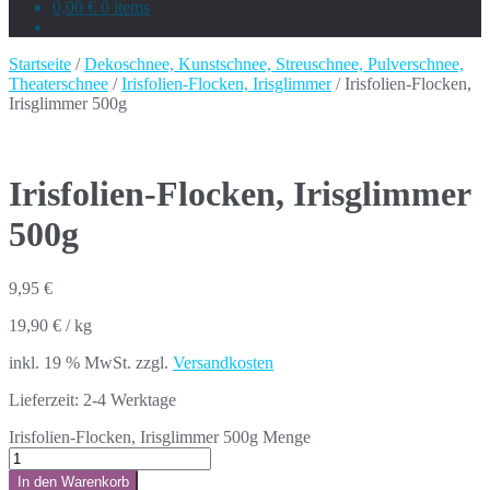
0,00 €
0 items
Startseite
/
Dekoschnee, Kunstschnee, Streuschnee, Pulverschnee,
Theaterschnee
/
Irisfolien-Flocken, Irisglimmer
/ Irisfolien-Flocken,
Irisglimmer 500g
Irisfolien-Flocken, Irisglimmer
500g
9,95
€
19,90
€
/
kg
inkl. 19 % MwSt.
zzgl.
Versandkosten
Lieferzeit:
2-4 Werktage
Irisfolien-Flocken, Irisglimmer 500g Menge
In den Warenkorb