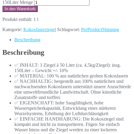
150Liter Menge
In den Warenkorb
Produkt enthält: 1
l
Kategorie:
Kokosfaserziegel
Schlagwort:
PerProductShipping
Beschreibung
Beschreibung
✅ INHALT: 3 Ziegel à 50 Liter (ca. 4,5kg/Ziegel): insg.
150Liter – Gewicht +/- 10%
✅ MATERIAL: 100 % aus natürlichen groben Kokosfasern
✅ NACHHALTIG: hergestellt aus 100% natürlichen und
nachwachsenden Kokosfasern unterstützt unsere Anzuchterde
eine umweltfreundliche Landwirtschaft. Ohne künstliche
Zusatzstoffe und torffrei.
✅ EIGENSCHAFT: hohe Saugfähigkeit, hohe
Wasserspeicherkapazität, Entwicklung eines stärkeren
Wurzelsystems, Erhöhung der Luftdurchlässigkeit
✅ EINFACHE HANDHABUNG: Die Kokosziegel sind
kompakt und leicht zu transportieren. Fügen Sie einfach
Wasser hinzu und die Ziegel werden zu einer lockeren