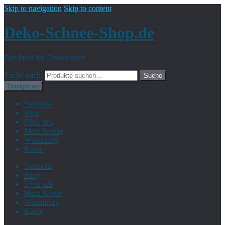
Skip to navigation
Skip to content
Deko-Schnee-Shop.de
Der Profi für Dekoschnee
Suche nach:
Suche
Navigation
Startseite
Shop
Über uns
Mein Konto
Warenkorb
Kasse
Startseite
Shop
Über uns
Mein Konto
Warenkorb
Kasse