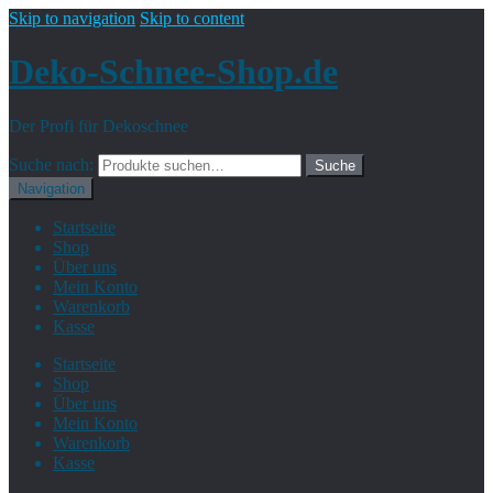
Skip to navigation
Skip to content
Deko-Schnee-Shop.de
Der Profi für Dekoschnee
Suche nach:
Suche
Navigation
Startseite
Shop
Über uns
Mein Konto
Warenkorb
Kasse
Startseite
Shop
Über uns
Mein Konto
Warenkorb
Kasse