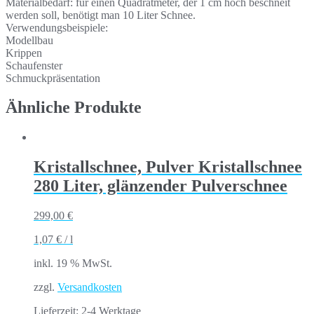
Materialbedarf: für einen Quadratmeter, der 1 cm hoch beschneit
werden soll, benötigt man 10 Liter Schnee.
Verwendungsbeispiele:
Modellbau
Krippen
Schaufenster
Schmuckpräsentation
Ähnliche Produkte
Kristallschnee, Pulver Kristallschnee
280 Liter, glänzender Pulverschnee
299,00
€
1,07
€
/
l
inkl. 19 % MwSt.
zzgl.
Versandkosten
Lieferzeit:
2-4 Werktage