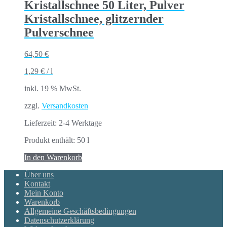
Kristallschnee 50 Liter, Pulver
Kristallschnee, glitzernder
Pulverschnee
64,50
€
1,29
€
/
l
inkl. 19 % MwSt.
zzgl.
Versandkosten
Lieferzeit:
2-4 Werktage
Produkt enthält: 50
l
In den Warenkorb
Über uns
Kontakt
Mein Konto
Warenkorb
Allgemeine Geschäftsbedingungen
Datenschutzerklärung