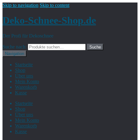
Skip to navigation
Skip to content
Deko-Schnee-Shop.de
Der Profi für Dekoschnee
Suche nach:
Suche
Navigation
Startseite
Shop
Über uns
Mein Konto
Warenkorb
Kasse
Startseite
Shop
Über uns
Mein Konto
Warenkorb
Kasse