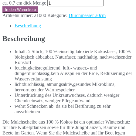
ca. 0,7 cm dick Menge
In den Warenkorb
Artikelnummer:
21000
Kategorie:
Durchmesser 30cm
Beschreibung
Beschreibung
Inhalt: 5 Stück, 100 % einseitig latexierte Kokosfaser, 100 %
biologisch abbaubar, Naturfaser, nachhaltig, nachwachsender
Rohstoff
feuchtigkeitsregulierend, luft,- wasser,- und
düngerdurchlässig,kein Ausspülen der Erde, Reduzierung der
Wasserverdunstung
lichtdurchlässig, atmungsaktiv,gesundes Mikroklima,
hervorragender Wärmespeicher
Unterdrückung des Unkrautwuchses, dadurch weniger
Chemieeinsatz, weniger Pflegeaufwand
wehrt Schnecken ab, da sie bei Berührung zu sehr
ausschleimen
Die Mulchscheibe aus 100 % Kokos ist ein optimaler Winterschutz
für Ihre Kübelpflanzen sowie für Ihre Jungpflanzen, Bäume und
Beete im Garten. Wenn Sie die Mulchscheibe auf Ihr Beet legen