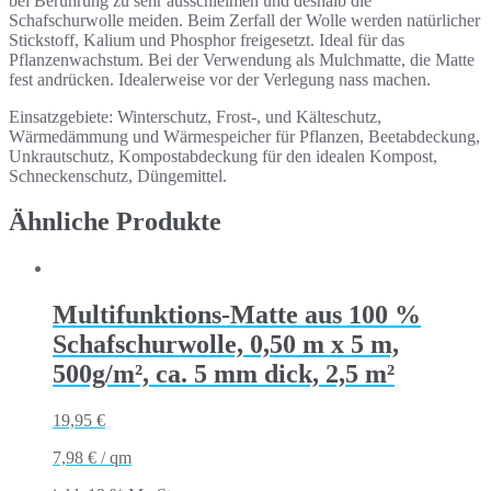
bei Berührung zu sehr ausschleimen und deshalb die
Schafschurwolle meiden. Beim Zerfall der Wolle werden natürlicher
Stickstoff, Kalium und Phosphor freigesetzt. Ideal für das
Pflanzenwachstum. Bei der Verwendung als Mulchmatte, die Matte
fest andrücken. Idealerweise vor der Verlegung nass machen.
Einsatzgebiete: Winterschutz, Frost-, und Kälteschutz,
Wärmedämmung und Wärmespeicher für Pflanzen, Beetabdeckung,
Unkrautschutz, Kompostabdeckung für den idealen Kompost,
Schneckenschutz, Düngemittel.
Ähnliche Produkte
Multifunktions-Matte aus 100 %
Schafschurwolle, 0,50 m x 5 m,
500g/m², ca. 5 mm dick, 2,5 m²
19,95
€
7,98
€
/
qm