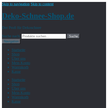
Skip to navigation
Skip to content
Deko-Schnee-Shop.de
Der Profi für Dekoschnee
Suche nach:
Suche
Navigation
Startseite
Shop
Über uns
Mein Konto
Warenkorb
Kasse
Startseite
Shop
Über uns
Mein Konto
Warenkorb
Kasse