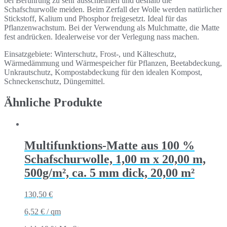
bei Berührung zu sehr ausschleimen und deshalb die
Schafschurwolle meiden. Beim Zerfall der Wolle werden natürlicher
Stickstoff, Kalium und Phosphor freigesetzt. Ideal für das
Pflanzenwachstum. Bei der Verwendung als Mulchmatte, die Matte
fest andrücken. Idealerweise vor der Verlegung nass machen.
Einsatzgebiete: Winterschutz, Frost-, und Kälteschutz,
Wärmedämmung und Wärmespeicher für Pflanzen, Beetabdeckung,
Unkrautschutz, Kompostabdeckung für den idealen Kompost,
Schneckenschutz, Düngemittel.
Ähnliche Produkte
Multifunktions-Matte aus 100 %
Schafschurwolle, 1,00 m x 20,00 m,
500g/m², ca. 5 mm dick, 20,00 m²
130,50
€
6,52
€
/
qm