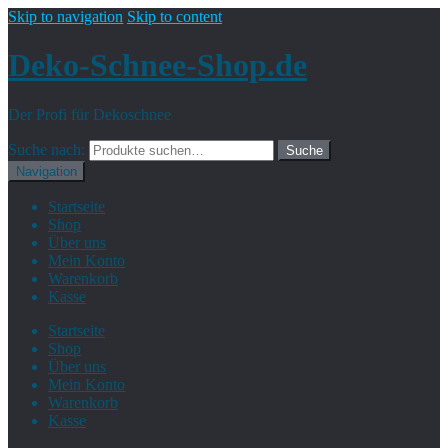
Skip to navigation
Skip to content
Deko-Schnee-Shop.de
Der Profi für Dekoschnee
Suche nach:
Suche
Navigation
Startseite
Shop
Über uns
Mein Konto
Warenkorb
Kasse
Startseite
Shop
Über uns
Mein Konto
Warenkorb
Kasse