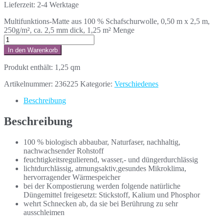
Lieferzeit:
2-4 Werktage
Multifunktions-Matte aus 100 % Schafschurwolle, 0,50 m x 2,5 m,
250g/m², ca. 2,5 mm dick, 1,25 m² Menge
In den Warenkorb
Produkt enthält: 1,25
qm
Artikelnummer:
236225
Kategorie:
Verschiedenes
Beschreibung
Beschreibung
100 % biologisch abbaubar, Naturfaser, nachhaltig,
nachwachsender Rohstoff
feuchtigkeitsregulierend, wasser,- und düngerdurchlässig
lichtdurchlässig, atmungsaktiv,gesundes Mikroklima,
hervorragender Wärmespeicher
bei der Kompostierung werden folgende natürliche
Düngemittel freigesetzt: Stickstoff, Kalium und Phosphor
wehrt Schnecken ab, da sie bei Berührung zu sehr
ausschleimen