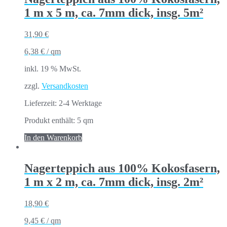
1 m x 5 m, ca. 7mm dick, insg. 5m²
31,90
€
6,38
€
/
qm
inkl. 19 % MwSt.
zzgl.
Versandkosten
Lieferzeit:
2-4 Werktage
Produkt enthält: 5
qm
In den Warenkorb
Nagerteppich aus 100% Kokosfasern,
1 m x 2 m, ca. 7mm dick, insg. 2m²
18,90
€
9,45
€
/
qm