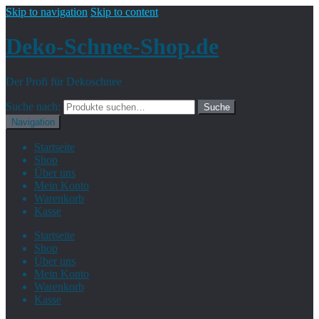
Skip to navigation
Skip to content
Deko-Schnee-Shop.de
Der Profi für Dekoschnee
Suche nach:
Suche
Navigation
Startseite
Shop
Über uns
Mein Konto
Warenkorb
Kasse
Startseite
Shop
Über uns
Mein Konto
Warenkorb
Kasse