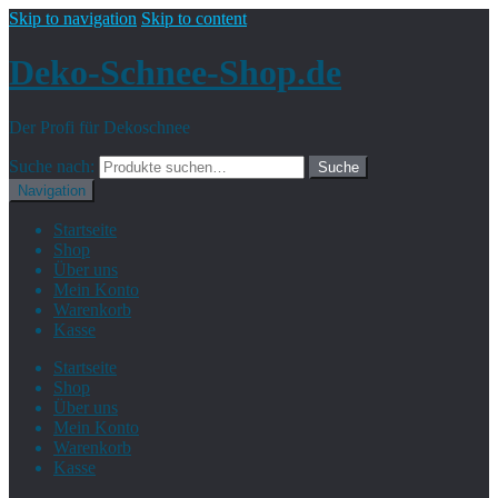
Skip to navigation
Skip to content
Deko-Schnee-Shop.de
Der Profi für Dekoschnee
Suche nach:
Suche
Navigation
Startseite
Shop
Über uns
Mein Konto
Warenkorb
Kasse
Startseite
Shop
Über uns
Mein Konto
Warenkorb
Kasse