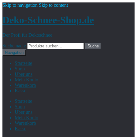
Skip to navigation
Skip to content
Deko-Schnee-Shop.de
Der Profi für Dekoschnee
Suche nach:
Suche
Navigation
Startseite
Shop
Über uns
Mein Konto
Warenkorb
Kasse
Startseite
Shop
Über uns
Mein Konto
Warenkorb
Kasse