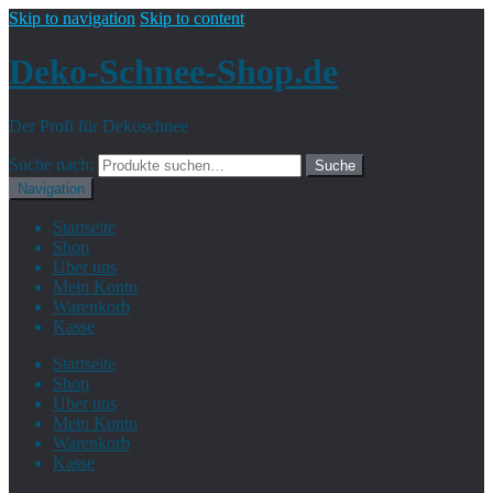
Skip to navigation
Skip to content
Deko-Schnee-Shop.de
Der Profi für Dekoschnee
Suche nach:
Suche
Navigation
Startseite
Shop
Über uns
Mein Konto
Warenkorb
Kasse
Startseite
Shop
Über uns
Mein Konto
Warenkorb
Kasse