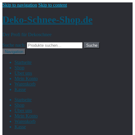
Skip to navigation
Skip to content
Deko-Schnee-Shop.de
Der Profi für Dekoschnee
Suche nach:
Suche
Navigation
Startseite
Shop
Über uns
Mein Konto
Warenkorb
Kasse
Startseite
Shop
Über uns
Mein Konto
Warenkorb
Kasse