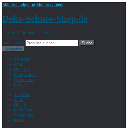
Skip to navigation
Skip to content
Deko-Schnee-Shop.de
Der Profi für Dekoschnee
Suche nach:
Suche
Navigation
Startseite
Shop
Über uns
Mein Konto
Warenkorb
Kasse
Startseite
Shop
Über uns
Mein Konto
Warenkorb
Kasse