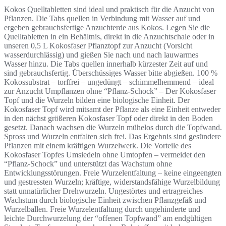
Kokos Quelltabletten sind ideal und praktisch für die Anzucht von
Pflanzen. Die Tabs quellen in Verbindung mit Wasser auf und
ergeben gebrauchsfertige Anzuchterde aus Kokos. Legen Sie die
Quelltabletten in ein Behältnis, direkt in die Anzuchtschale oder in
unseren 0,5 L Kokosfaser Pflanztopf zur Anzucht (Vorsicht
wasserdurchlässig) und gießen Sie nach und nach lauwarmes
Wasser hinzu. Die Tabs quellen innerhalb kürzester Zeit auf und
sind gebrauchsfertig. Überschüssiges Wasser bitte abgießen. 100 %
Kokossubstrat – torffrei – ungedüngt – schimmelhemmend – ideal
zur Anzucht Umpflanzen ohne “Pflanz-Schock” – Der Kokosfaser
Topf und die Wurzeln bilden eine biologische Einheit. Der
Kokosfaser Topf wird mitsamt der Pflanze als eine Einheit entweder
in den nächst größeren Kokosfaser Topf oder direkt in den Boden
gesetzt. Danach wachsen die Wurzeln mühelos durch die Topfwand.
Spross und Wurzeln entfalten sich frei. Das Ergebnis sind gesündere
Pflanzen mit einem kräftigen Wurzelwerk. Die Vorteile des
Kokosfaser Topfes Umsiedeln ohne Umtopfen – vermeidet den
“Pflanz-Schock” und unterstützt das Wachstum ohne
Entwicklungsstörungen. Freie Wurzelentfaltung – keine eingeengten
und gestressten Wurzeln; kräftige, widerstandsfähige Wurzelbildung
statt unnatürlicher Drehwurzeln. Ungestörtes und ertragreiches
Wachstum durch biologische Einheit zwischen Pflanzgefäß und
Wurzelballen. Freie Wurzelentfaltung durch ungehinderte und
leichte Durchwurzelung der “offenen Topfwand” am endgültigen