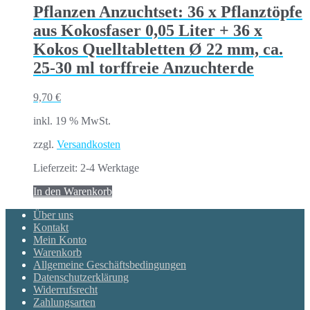
Pflanzen Anzuchtset: 36 x Pflanztöpfe
aus Kokosfaser 0,05 Liter + 36 x
Kokos Quelltabletten Ø 22 mm, ca.
25-30 ml torffreie Anzuchterde
9,70
€
inkl. 19 % MwSt.
zzgl.
Versandkosten
Lieferzeit:
2-4 Werktage
In den Warenkorb
Über uns
Kontakt
Mein Konto
Warenkorb
Allgemeine Geschäftsbedingungen
Datenschutzerklärung
Widerrufsrecht
Zahlungsarten