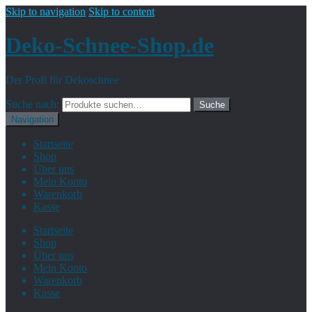
Skip to navigation
Skip to content
Deko-Schnee-Shop.de
Der Profi für Dekoschnee
Suche nach:
Suche
Navigation
Startseite
Shop
Über uns
Mein Konto
Warenkorb
Kasse
Startseite
Shop
Über uns
Mein Konto
Warenkorb
Kasse