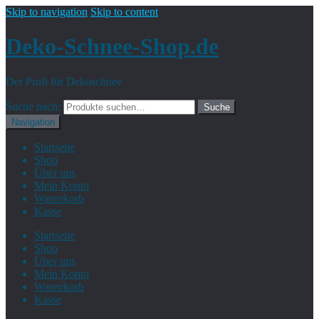
Skip to navigation
Skip to content
Deko-Schnee-Shop.de
Der Profi für Dekoschnee
Suche nach:
Suche
Navigation
Startseite
Shop
Über uns
Mein Konto
Warenkorb
Kasse
Startseite
Shop
Über uns
Mein Konto
Warenkorb
Kasse