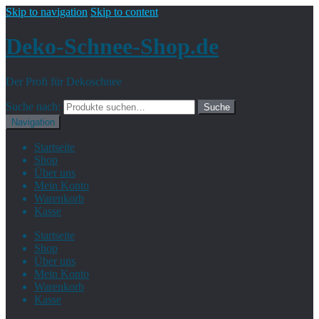
Skip to navigation
Skip to content
Deko-Schnee-Shop.de
Der Profi für Dekoschnee
Suche nach:
Suche
Navigation
Startseite
Shop
Über uns
Mein Konto
Warenkorb
Kasse
Startseite
Shop
Über uns
Mein Konto
Warenkorb
Kasse