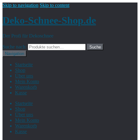
Skip to navigation
Skip to content
Deko-Schnee-Shop.de
Der Profi für Dekoschnee
Suche nach:
Suche
Navigation
Startseite
Shop
Über uns
Mein Konto
Warenkorb
Kasse
Startseite
Shop
Über uns
Mein Konto
Warenkorb
Kasse