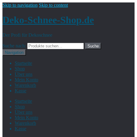
Skip to navigation
Skip to content
Deko-Schnee-Shop.de
Der Profi für Dekoschnee
Suche nach:
Suche
Navigation
Startseite
Shop
Über uns
Mein Konto
Warenkorb
Kasse
Startseite
Shop
Über uns
Mein Konto
Warenkorb
Kasse