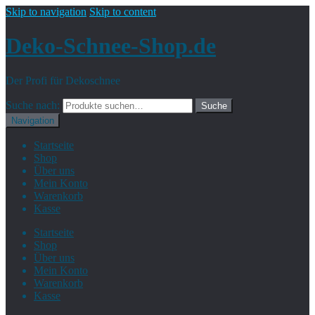
Skip to navigation
Skip to content
Deko-Schnee-Shop.de
Der Profi für Dekoschnee
Suche nach:
Suche
Navigation
Startseite
Shop
Über uns
Mein Konto
Warenkorb
Kasse
Startseite
Shop
Über uns
Mein Konto
Warenkorb
Kasse