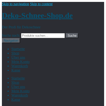
Skip to navigation
Skip to content
Deko-Schnee-Shop.de
Der Profi für Dekoschnee
Suche nach:
Suche
Navigation
Startseite
Shop
Über uns
Mein Konto
Warenkorb
Kasse
Startseite
Shop
Über uns
Mein Konto
Warenkorb
Kasse