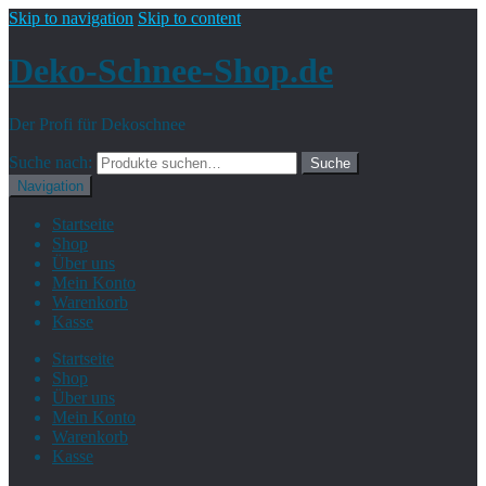
Skip to navigation
Skip to content
Deko-Schnee-Shop.de
Der Profi für Dekoschnee
Suche nach:
Suche
Navigation
Startseite
Shop
Über uns
Mein Konto
Warenkorb
Kasse
Startseite
Shop
Über uns
Mein Konto
Warenkorb
Kasse