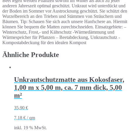
Beet legen werden Pflanzen sowohl im Winter als auch zu jeder
anderen Jahreszeit optimal geschützt. Unkraut wird unterdückt und
der Boden im Sommer vor Austrocknung geschützt. Sie schützt den
Wurzelbereich an den Trieben und Stämmen von Sträuchern und
Bäumen. Tip: Schauen Sie sich auch unsere Hanfschere an. Hiermit
können Sie bequem die Matten zurechtschneiden. Einsatzgebiete: –
Winterschutz, Frost,- und Kälteschutz -Wärmedämmung und
Wärmespeicher für Pflanzen – Beetabdeckung, Unkrautschutz -
Kompostabdeckung für den idealen Kompost
Ähnliche Produkte
Unkrautschutzmatte aus Kokosfaser,
1,00 m x 5,00 m, ca. 7 mm dick, 5,00
m²
35,90
€
7,18
€
/
qm
inkl. 19 % MwSt.