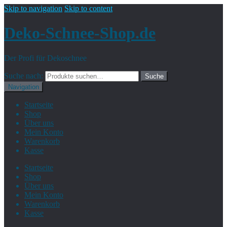
Skip to navigation
Skip to content
Deko-Schnee-Shop.de
Der Profi für Dekoschnee
Suche nach:
Suche
Navigation
Startseite
Shop
Über uns
Mein Konto
Warenkorb
Kasse
Startseite
Shop
Über uns
Mein Konto
Warenkorb
Kasse