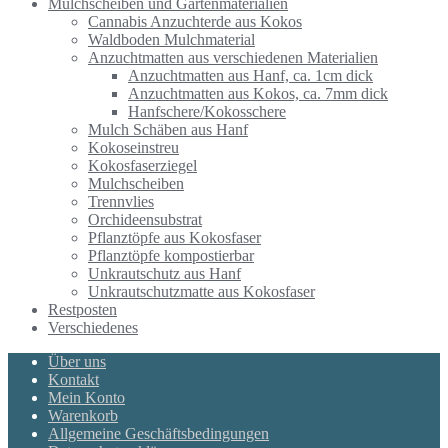
Mulchscheiben und Gartenmaterialien
Cannabis Anzuchterde aus Kokos
Waldboden Mulchmaterial
Anzuchtmatten aus verschiedenen Materialien
Anzuchtmatten aus Hanf, ca. 1cm dick
Anzuchtmatten aus Kokos, ca. 7mm dick
Hanfschere/Kokosschere
Mulch Schäben aus Hanf
Kokoseinstreu
Kokosfaserziegel
Mulchscheiben
Trennvlies
Orchideensubstrat
Pflanztöpfe aus Kokosfaser
Pflanztöpfe kompostierbar
Unkrautschutz aus Hanf
Unkrautschutzmatte aus Kokosfaser
Restposten
Verschiedenes
Über uns
Kontakt
Mein Konto
Warenkorb
Allgemeine Geschäftsbedingungen