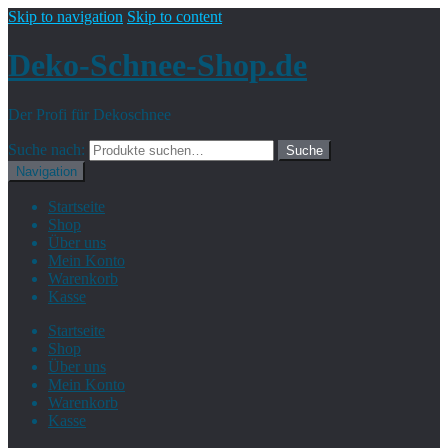
Skip to navigation
Skip to content
Deko-Schnee-Shop.de
Der Profi für Dekoschnee
Suche nach:
Suche
Navigation
Startseite
Shop
Über uns
Mein Konto
Warenkorb
Kasse
Startseite
Shop
Über uns
Mein Konto
Warenkorb
Kasse