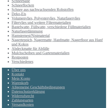
Schneebälle
Schneeflocken
Schnee aus nachwachsenden Rohstoffen
Deko-Eis
Volumenvlies, Polyestervlies, Naturfaservlies
Filtervlies und weitere Filtermaterialien
Bastelwatte, Füllwatte, verschiedene Füllmaterialien
Naturfaserdämmung
Hamsternest/Nistmaterial
Nagerteppich, Nagermatte, Hanfmatte, Nagerfloor aus Hanf
und Kokos
Abdeckmatte für Abfälle
Mulchscheiben und Gartenmaterialien
Restposten
Verschiedenes
Über uns
Kontakt
Mein Konto
Warenkorb
Allgemeine Geschäftsbedingungen
Datenschutzerklärung
Widerrufsrecht
Zahlungsarten
Versandkosten