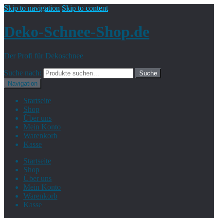
Skip to navigation
Skip to content
Deko-Schnee-Shop.de
Der Profi für Dekoschnee
Suche nach:
Suche
Navigation
Startseite
Shop
Über uns
Mein Konto
Warenkorb
Kasse
Startseite
Shop
Über uns
Mein Konto
Warenkorb
Kasse