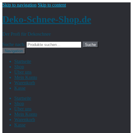
Skip to navigation
Skip to content
Deko-Schnee-Shop.de
Der Profi für Dekoschnee
Suche nach:
Suche
Navigation
Startseite
Shop
Über uns
Mein Konto
Warenkorb
Kasse
Startseite
Shop
Über uns
Mein Konto
Warenkorb
Kasse