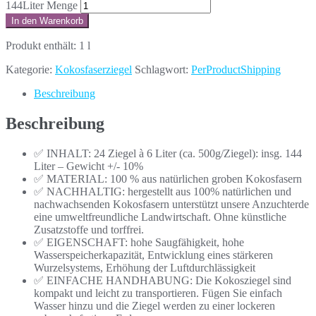
144Liter Menge
In den Warenkorb
Produkt enthält: 1
l
Kategorie:
Kokosfaserziegel
Schlagwort:
PerProductShipping
Beschreibung
Beschreibung
✅ INHALT: 24 Ziegel à 6 Liter (ca. 500g/Ziegel): insg. 144
Liter – Gewicht +/- 10%
✅ MATERIAL: 100 % aus natürlichen groben Kokosfasern
✅ NACHHALTIG: hergestellt aus 100% natürlichen und
nachwachsenden Kokosfasern unterstützt unsere Anzuchterde
eine umweltfreundliche Landwirtschaft. Ohne künstliche
Zusatzstoffe und torffrei.
✅ EIGENSCHAFT: hohe Saugfähigkeit, hohe
Wasserspeicherkapazität, Entwicklung eines stärkeren
Wurzelsystems, Erhöhung der Luftdurchlässigkeit
✅ EINFACHE HANDHABUNG: Die Kokosziegel sind
kompakt und leicht zu transportieren. Fügen Sie einfach
Wasser hinzu und die Ziegel werden zu einer lockeren