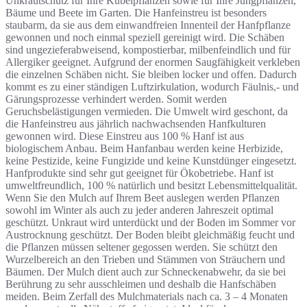
Unkrautschutz für Ihre Kübelpflanzen sowie für Ihre Jungpflanzen,
Bäume und Beete im Garten. Die Hanfeinstreu ist besonders
staubarm, da sie aus dem einwandfreien Innenteil der Hanfpflanze
gewonnen und noch einmal speziell gereinigt wird. Die Schäben
sind ungezieferabweisend, kompostierbar, milbenfeindlich und für
Allergiker geeignet. Aufgrund der enormen Saugfähigkeit verkleben
die einzelnen Schäben nicht. Sie bleiben locker und offen. Dadurch
kommt es zu einer ständigen Luftzirkulation, wodurch Fäulnis,- und
Gärungsprozesse verhindert werden. Somit werden
Geruchsbelästigungen vermieden. Die Umwelt wird geschont, da
die Hanfeinstreu aus jährlich nachwachsenden Hanfkulturen
gewonnen wird. Diese Einstreu aus 100 % Hanf ist aus
biologischem Anbau. Beim Hanfanbau werden keine Herbizide,
keine Pestizide, keine Fungizide und keine Kunstdünger eingesetzt.
Hanfprodukte sind sehr gut geeignet für Ökobetriebe. Hanf ist
umweltfreundlich, 100 % natürlich und besitzt Lebensmittelqualität.
Wenn Sie den Mulch auf Ihrem Beet auslegen werden Pflanzen
sowohl im Winter als auch zu jeder anderen Jahreszeit optimal
geschützt. Unkraut wird unterdückt und der Boden im Sommer vor
Austrocknung geschützt. Der Boden bleibt gleichmäßig feucht und
die Pflanzen müssen seltener gegossen werden. Sie schützt den
Wurzelbereich an den Trieben und Stämmen von Sträuchern und
Bäumen. Der Mulch dient auch zur Schneckenabwehr, da sie bei
Berührung zu sehr ausschleimen und deshalb die Hanfschäben
meiden. Beim Zerfall des Mulchmaterials nach ca. 3 – 4 Monaten