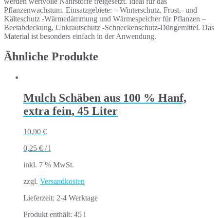
werden wertvolle Nährstoffe freigesetzt. Ideal für das
Pflanzenwachstum. Einsatzgebiete: – Winterschutz, Frost,- und
Kälteschutz -Wärmedämmung und Wärmespeicher für Pflanzen –
Beetabdeckung, Unkrautschutz -Schneckenschutz-Düngemittel. Das
Material ist besonders einfach in der Anwendung.
Ähnliche Produkte
Mulch Schäben aus 100 % Hanf,
extra fein, 45 Liter
10,90
€
0,25
€
/
l
inkl. 7 % MwSt.
zzgl.
Versandkosten
Lieferzeit:
2-4 Werktage
Produkt enthält: 45
l