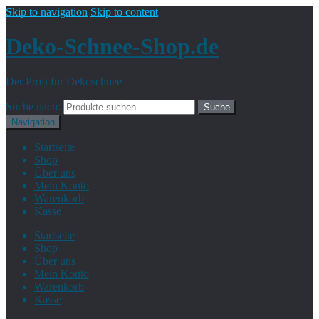
Skip to navigation
Skip to content
Deko-Schnee-Shop.de
Der Profi für Dekoschnee
Suche nach:
Suche
Navigation
Startseite
Shop
Über uns
Mein Konto
Warenkorb
Kasse
Startseite
Shop
Über uns
Mein Konto
Warenkorb
Kasse