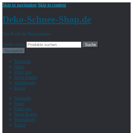
Skip to navigation
Skip to content
Deko-Schnee-Shop.de
Der Profi für Dekoschnee
Suche nach:
Suche
Navigation
Startseite
Shop
Über uns
Mein Konto
Warenkorb
Kasse
Startseite
Shop
Über uns
Mein Konto
Warenkorb
Kasse