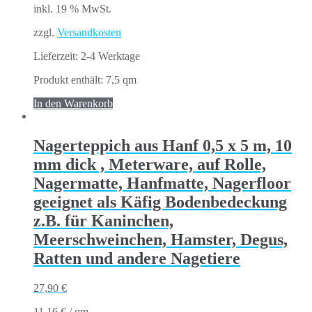
inkl. 19 % MwSt.
zzgl.
Versandkosten
Lieferzeit:
2-4 Werktage
Produkt enthält: 7,5
qm
In den Warenkorb
Nagerteppich aus Hanf 0,5 x 5 m, 10
mm dick , Meterware, auf Rolle,
Nagermatte, Hanfmatte, Nagerfloor
geeignet als Käfig Bodenbedeckung
z.B. für Kaninchen,
Meerschweinchen, Hamster, Degus,
Ratten und andere Nagetiere
27,90
€
11,16
€
/
qm