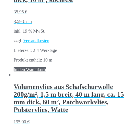
35,95
€
3,59
€
/
m
inkl. 19 % MwSt.
zzgl.
Versandkosten
Lieferzeit:
2-4 Werktage
Produkt enthält: 10
m
In den Warenkorb
Volumenvlies aus Schafschurwolle
200g/m², 1,5 m breit, 40 m lang, ca. 15
mm dick, 60 m², Patchworkvlies,
Polstervlies, Watte
195,00
€