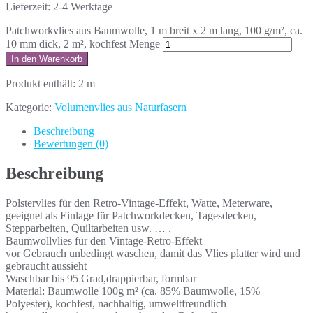
Lieferzeit:
2-4 Werktage
Patchworkvlies aus Baumwolle, 1 m breit x 2 m lang, 100 g/m², ca.
10 mm dick, 2 m², kochfest Menge
In den Warenkorb
Produkt enthält: 2
m
Kategorie:
Volumenvlies aus Naturfasern
Beschreibung
Bewertungen (0)
Beschreibung
Polstervlies für den Retro-Vintage-Effekt, Watte, Meterware,
geeignet als Einlage für Patchworkdecken, Tagesdecken,
Stepparbeiten, Quiltarbeiten usw. … .
Baumwollvlies für den Vintage-Retro-Effekt
vor Gebrauch unbedingt waschen, damit das Vlies platter wird und
gebraucht aussieht
Waschbar bis 95 Grad,drappierbar, formbar
Material: Baumwolle 100g m² (ca. 85% Baumwolle, 15%
Polyester), kochfest, nachhaltig, umweltfreundlich