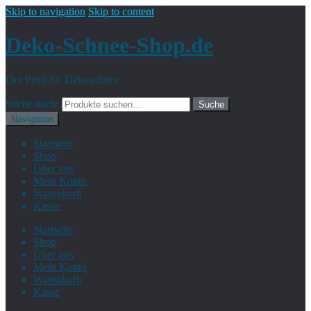
Skip to navigation
Skip to content
Deko-Schnee-Shop.de
Der Profi für Dekoschnee
Suche nach:
Suche
Navigation
Startseite
Shop
Über uns
Mein Konto
Warenkorb
Kasse
Startseite
Shop
Über uns
Mein Konto
Warenkorb
Kasse