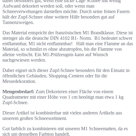
daher besonders gut, wenn eine dicke Lage Schnee mit wenig
Aufwand dekoriert werden soll, oder wenn man
Schneeverwehungen darstellen möchte. Durch seine feinen Fasern
hält der Zupf-Schnee ohne weitere Hilfe besonders gut auf
Tannenzweigen.
Das Material entspricht der französischen M1 Brandklasse. Diese ist
strenger als die deutsche DIN 4102 B1- Norm. B1 bedeutet schwer
entflammbar, M1 nicht entflammbar! Hält man eine Flamme an das
Material, so schmilzt es ohne abzutropfen, bis die Flamme von
alleine verlischt. Ein M1-Prüfzeugnis kann auf Wunsch
nachgewiesen werden.
Daher eignet sich dieser Zupf-Schnee besonders für den Einsatz in
öffentlichen Gebäuden, Shopping-Centern oder für die
Messedekoration.
Mengenbedarf:
Zum Dekorieren einer Fläche von einem
Quadratmeter mit einer Höhe von 1 cm benötigt man etwa 1 kg
Zupf-Schnee.
Dieser Artikel ist kombinierbar mit vielen anderen Artikeln aus
unserem großen Schneesortiment.
Gut farblich zu kombinieren mit unseren M1 Schneematten, da es
sich um denselben Farbton handelt.