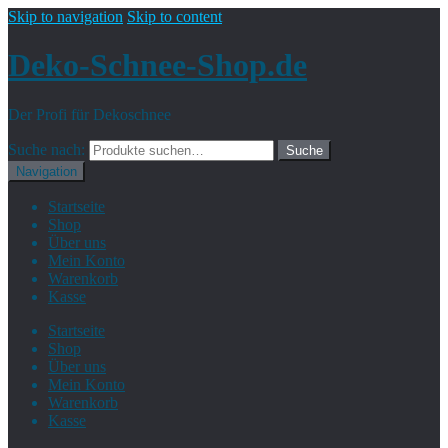
Skip to navigation
Skip to content
Deko-Schnee-Shop.de
Der Profi für Dekoschnee
Suche nach:
Suche
Navigation
Startseite
Shop
Über uns
Mein Konto
Warenkorb
Kasse
Startseite
Shop
Über uns
Mein Konto
Warenkorb
Kasse