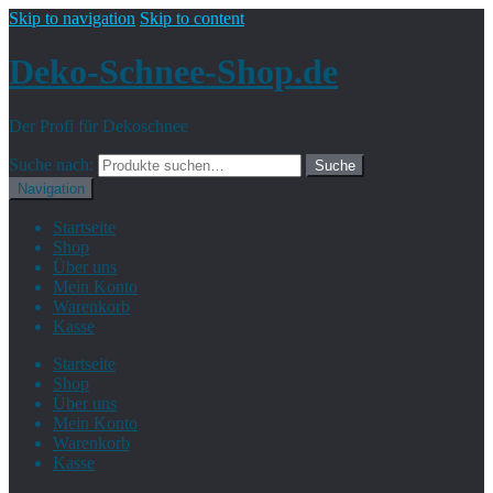
Skip to navigation
Skip to content
Deko-Schnee-Shop.de
Der Profi für Dekoschnee
Suche nach:
Suche
Navigation
Startseite
Shop
Über uns
Mein Konto
Warenkorb
Kasse
Startseite
Shop
Über uns
Mein Konto
Warenkorb
Kasse