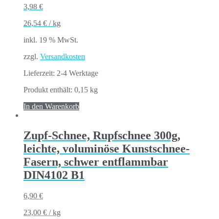
3,98
€
26,54
€
/
kg
inkl. 19 % MwSt.
zzgl.
Versandkosten
Lieferzeit:
2-4 Werktage
Produkt enthält: 0,15
kg
In den Warenkorb
Zupf-Schnee, Rupfschnee 300g,
leichte, voluminöse Kunstschnee-
Fasern, schwer entflammbar
DIN4102 B1
6,90
€
23,00
€
/
kg