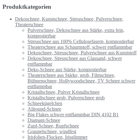
Produktkategorien
Dekoschnee, Kunstschnee, Streuschnee, Pulverschnee,
Theaterschnee
Pulverschnee, Dekoschnee aus Stärke, extra fein,
kompostierbar
Streuschnee aus 100% Cellulosefasern, kompostierbar
Theaterschnee aus Schaumstoff, schwer entflammbar
Dekoschnee, Streuschnee, Pulverschnee aus Kunststoff
Dekoschnee, Streuschnee aus Glassand, schwer
entflammbar
Deko-Schnee aus Stärke, kompostierbar
Theaterschnee aus Stärke, grob, Filmschnee,
Bühnenschnee, Hollywoodschnee, TV Schnee schwer
entflammbar
Kristallschnee, Pulver Kristallschnee
Kristallschnee grob, Pulverschnee grob
Schneekügelchen
Allround-Schnee
Big Flakes schwer entflammbar DIN 4102 B1
Diamant-Schnee
Zupf-Schnee, Rupfschnee
Graupelschnee, windfest
Irisfolien-Flocken, Irisglimmer