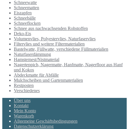
Schneewatte
Schneematten
Eiszapfen
Schneebälle
Schneeflocken
Schnee aus nachwachsenden Rohstoffen
Deko-Eis
Volumenvlies, Polyestervlies, Naturfaservlies
Filtervlies und weitere Filtermaterialien
Bastelwatte, Füllwatte, verschiedene Füllmaterialien
Naturfaserdämmung
Hamsternest/Nistmaterial
Nagerteppich, Nagermatte, Hanfmatte, Nagerfloor aus Hanf
und Kokos
Abdeckmatte für Abfälle
Mulchscheiben und Gartenmaterialien
Restposten
Verschiedenes
Über uns
Kontakt
Mein Konto
Warenkorb
Allgemeine Geschäftsbedingungen
Datenschutzerklärung